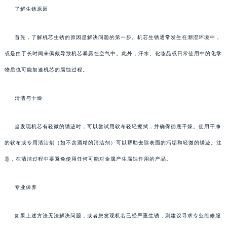
了解生锈原因
首先，了解机芯生锈的原因是解决问题的第一步。机芯生锈通常发生在潮湿环境中，
或是由于长时间未佩戴导致机芯暴露在空气中。此外，汗水、化妆品或日常使用中的化学
物质也可能加速机芯的腐蚀过程。
清洁与干燥
当发现机芯有轻微的锈迹时，可以尝试用软布轻轻擦拭，并确保彻底干燥。使用干净
的软布或专用清洁剂（如不含酒精的清洁剂）可以帮助去除表面的污垢和轻微的锈迹。注
意，在清洁过程中要避免使用任何可能对金属产生腐蚀作用的产品。
专业保养
如果上述方法无法解决问题，或者您发现机芯已经严重生锈，则建议寻求专业维修服