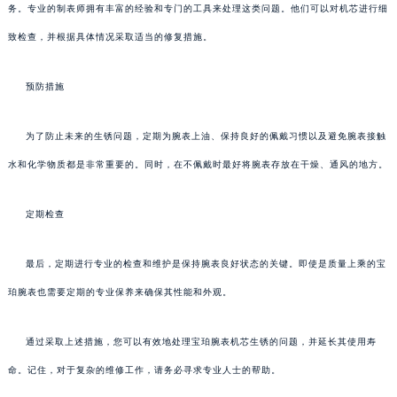
务。专业的制表师拥有丰富的经验和专门的工具来处理这类问题。他们可以对机芯进行细
致检查，并根据具体情况采取适当的修复措施。
预防措施
为了防止未来的生锈问题，定期为腕表上油、保持良好的佩戴习惯以及避免腕表接触
水和化学物质都是非常重要的。同时，在不佩戴时最好将腕表存放在干燥、通风的地方。
定期检查
最后，定期进行专业的检查和维护是保持腕表良好状态的关键。即使是质量上乘的宝
珀腕表也需要定期的专业保养来确保其性能和外观。
通过采取上述措施，您可以有效地处理宝珀腕表机芯生锈的问题，并延长其使用寿
命。记住，对于复杂的维修工作，请务必寻求专业人士的帮助。