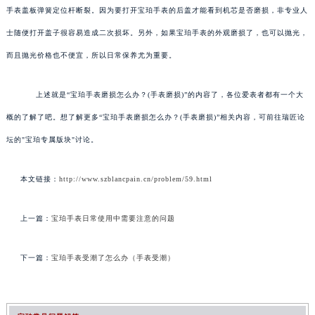
手表盖板弹簧定位杆断裂。因为要打开宝珀手表的后盖才能看到机芯是否磨损，非专业人
士随便打开盖子很容易造成二次损坏。另外，如果宝珀手表的外观磨损了，也可以抛光，
而且抛光价格也不便宜，所以日常保养尤为重要。
上述就是“宝珀手表磨损怎么办？(手表磨损)”的内容了，各位爱表者都有一个大
概的了解了吧。想了解更多“宝珀手表磨损怎么办？(手表磨损)”相关内容，可前往瑞匠论
坛的"宝珀专属版块"讨论。
本文链接：
http://www.szblancpain.cn/problem/59.html
上一篇：
宝珀手表日常使用中需要注意的问题
下一篇：
宝珀手表受潮了怎么办（手表受潮）