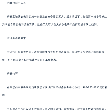
选择合适的工具
调整宝珀腕表表带的第一步是准备好合适的工具。通常情况下，您需要一把小号螺丝
刀或者专用的表带调整工具。这些工具可以在大多数电子产品商店或者网上找到。
清理并检查表带
在进行任何调整之前，请先清理并检查您的腕表表带。确保没有灰尘或污垢影响操
作，并且确认所有扣环都处于良好的工作状态。
调整扣环
如果您的手表出现问题建议您尽快拨打宝珀维修服务中心热线：400-883-8293进行咨
询。
宝珀腕表的扣环设计多种多样，常见的有针扣、蝴蝶扣等。对于大多数针扣式腕表，