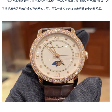
在佩戴宝珀腕表时，如果发现表带过松，不仅影响美观，还可能影响佩戴舒适度。为
了确保腕表佩戴的舒适性和美观性，可以采取一些简单的方法来调整表带的松紧度。