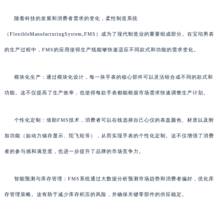
随着科技的发展和消费者需求的变化，柔性制造系统
（FlexibleManufacturingSystem,FMS）成为了现代制造业的重要组成部分。在宝珀男表
的生产过程中，FMS的应用使得生产线能够快速适应不同款式和功能的需求变化。
模块化生产：通过模块化设计，每一块手表的核心部件可以灵活组合成不同的款式和
功能。这不仅提高了生产效率，也使得每款手表都能根据市场需求快速调整生产计划。
个性化定制：借助FMS技术，消费者可以在线选择自己心仪的表盘颜色、材质以及附
加功能（如动力储存显示、陀飞轮等），从而实现手表的个性化定制。这不仅增强了消费
者的参与感和满意度，也进一步提升了品牌的市场竞争力。
智能预测与库存管理：FMS系统通过大数据分析预测市场趋势和消费者偏好，优化库
存管理策略。这有助于减少库存积压的风险，并确保关键零部件的供应稳定。