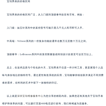
宝珀男表的价格区间
宝珀男表的价格区间广泛，从入门级到顶级奢华款应有尽有。例如：
入门级：如五针系列中的某些型号可能只需几千元人民币即可入手。
中高端：Villeret系列的一些复杂功能款通常在数万元至数十万元之间。
顶级奢华：LeBrassus系列中的某些限量版或特别设计款甚至可达百万以上。
总之，在追求品质与个性化的今天，宝珀男表不仅是一件计时工具，更是展现个人品
味与身份地位的独特符号。通过柔性制造系统的应用，宝珀能够持续创新并满足不同消费
者的需求，在时间的艺术中留下一抹独特的印记。
以上就是
深圳宝珀维修服务中心
为您分享的精彩内容。如果您还有其他关于宝珀手表
维护和保养的问题，可以拨打页面400电话进行咨询，我们将竭诚为您服务。