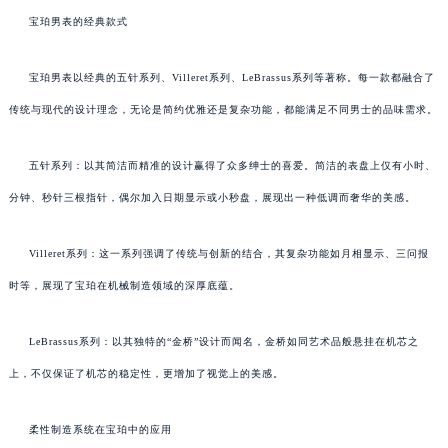
宝珀男表的经典款式
宝珀男表以经典的五针系列、Villeret系列、LeBrassus系列等著称。每一款都融合了
传统与现代的设计理念，无论是简约优雅还是复杂功能，都能满足不同男士的品味需求。
五针系列：以其简洁而精准的设计赢得了众多绅士的喜爱。简洁的表盘上仅有小时、
分钟、秒针三根指针，偶尔加入日期显示或小秒盘，展现出一种低调而奢华的美感。
Villeret系列：这一系列强调了传统与创新的结合，其复杂功能如月相显示、三问报
时等，展现了宝珀在机械制造领域的深厚底蕴。
LeBrassus系列：以其独特的“金桥”设计而闻名，金桥如同艺术品般悬挂在机芯之
上，不仅保证了机芯的稳定性，更增加了视觉上的美感。
柔性制造系统在宝珀中的应用