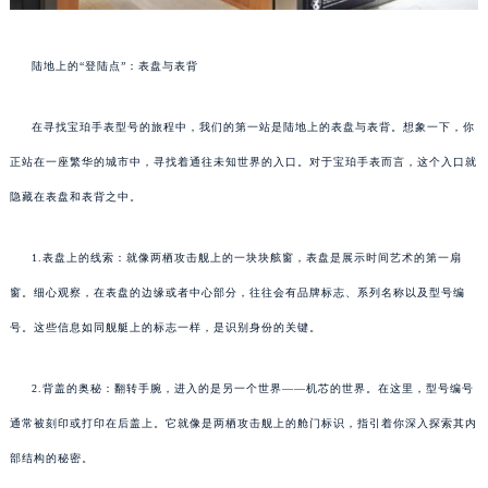
陆地上的“登陆点”：表盘与表背
在寻找宝珀手表型号的旅程中，我们的第一站是陆地上的表盘与表背。想象一下，你
正站在一座繁华的城市中，寻找着通往未知世界的入口。对于宝珀手表而言，这个入口就
隐藏在表盘和表背之中。
1.表盘上的线索：就像两栖攻击舰上的一块块舷窗，表盘是展示时间艺术的第一扇
窗。细心观察，在表盘的边缘或者中心部分，往往会有品牌标志、系列名称以及型号编
号。这些信息如同舰艇上的标志一样，是识别身份的关键。
2.背盖的奥秘：翻转手腕，进入的是另一个世界——机芯的世界。在这里，型号编号
通常被刻印或打印在后盖上。它就像是两栖攻击舰上的舱门标识，指引着你深入探索其内
部结构的秘密。