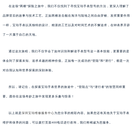
在这场“两栖”探险之旅中，我们不仅找到了寻找宝珀手表型号的方法，更深入理解了
品牌背后的故事与技术工艺。正如两栖攻击舰在海洋与陆地之间自由穿梭、发挥重要作用
一样，宝珀手表以其独特的设计、精湛的工艺以及对时间艺术的不懈追求，在钟表界开辟
了一片属于自己的天地。
通过这次旅程，我们不仅学会了如何识别和解读手表型号这一基本技能，更重要的是
体会到了探索未知、追求卓越的精神价值。正如每一次成功的“登陆”和“潜行”，都是一次
对自我认知和世界探索的深刻体验。
所以，请记住，在探索宝珀手表世界的旅途中，“登陆点”与“潜行者”的智慧同样重
要。愿你在这场奇妙之旅中发现更多乐趣与惊喜！
以上就是
深圳宝珀维修服务中心
为您分享的精彩内容。如果您还有其他关于宝珀手表
维护和保养的问题，可以拨打页面400电话进行咨询，我们将竭诚为您服务。