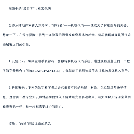
深海中的“潜行者”：机芯代码
当你从陆地探索转入深海时，“潜行者”——机芯代码——便成为了解密型号的关键。
想象一下，在深海探险中找到一条隐藏的通道或秘密基地的感觉。机芯代码就像是通往这
些秘密之门的钥匙。
1.识别代码：每款宝珀手表都有一套独特的机芯代码系统。通过观察后盖上的一串数
字和字母组合（例如BLANCPAIN1315），你就能了解到这款手表搭载的具体机芯型号。
2.解读密码：不同的数字和字母组合代表着不同的功能、材质、以及制造年份等信
息。这需要一些专业知识和对品牌的深入了解才能完全解读出来。就如同解开深海宝藏的
秘密密码一样，每一步都需要细心和耐心。
结语：“两栖”探险之旅的意义